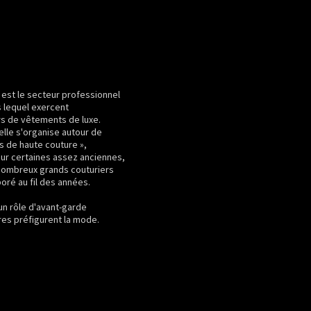
 est le secteur professionnel
 lequel exercent
rs de vêtements de luxe.
 elle s'organise autour de
s de haute couture »,
ur certaines assez anciennes,
nombreux grands couturiers
boré au fil des années.
 un rôle d'avant-garde
es préfigurent la mode.