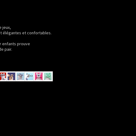
e jeux,
t élégantes et confortables.
r enfants prouve
e pair.